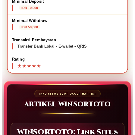
Minimal Deposit
IDR 10,000
Minimal Withdraw
IDR 50,000
Transaksi Pembayaran
Transfer Bank Lokal • E-wallet • QRIS
Rating
ARTIKEL WINSORTOTO
WINSORTOTO: Link Situs