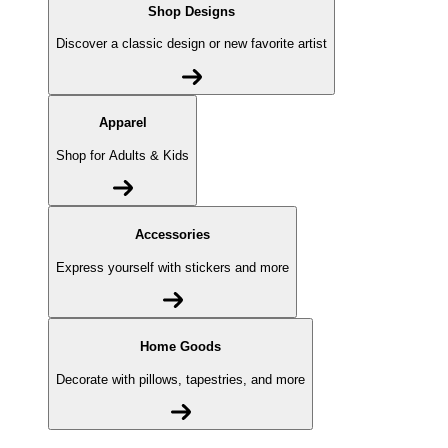
Shop Designs
Discover a classic design or new favorite artist
Apparel
Shop for Adults & Kids
Accessories
Express yourself with stickers and more
Home Goods
Decorate with pillows, tapestries, and more