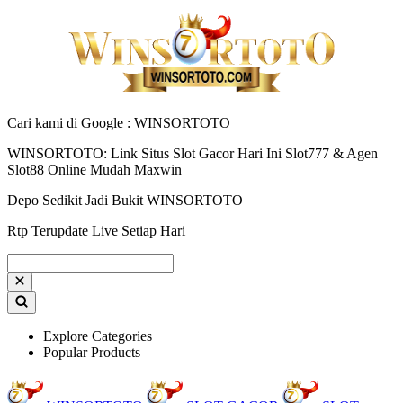
Cari kami di Google : WINSORTOTO
WINSORTOTO: Link Situs Slot Gacor Hari Ini Slot777 & Agen
Slot88 Online Mudah Maxwin
Depo Sedikit Jadi Bukit WINSORTOTO
Rtp Terupdate Live Setiap Hari
Explore Categories
Popular Products