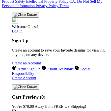
Product Safety
Intellectual Property Policy
CA: Do Not Sell My
Personal Information
Privacy Policy
Terms
Welcome Guest!
Log In
Sign Up
Create an account to save your favorite designs for viewing
anytime, on any device.
Create an Account
Artist Sign Up
About TeePublic
Social
Responsibility
Create Account
Cart Preview (0)
You're
$70.00
Away from
FREE US Shipping!
$0