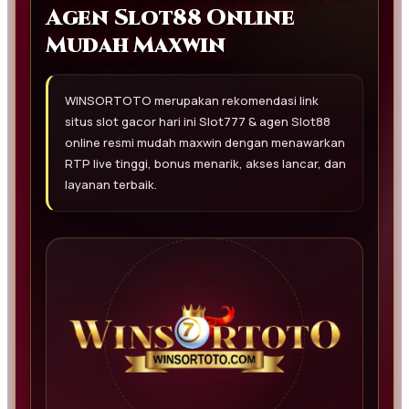
Agen Slot88 Online
Mudah Maxwin
WINSORTOTO merupakan rekomendasi link
situs slot gacor hari ini Slot777 & agen Slot88
online resmi mudah maxwin dengan menawarkan
RTP live tinggi, bonus menarik, akses lancar, dan
layanan terbaik.