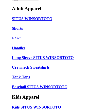
Adult Apparel
SITUS WINSORTOTO
Shorts
New!
Hoodies
Long Sleeve SITUS WINSORTOTO
Crewneck Sweatshirts
Tank Tops
Baseball SITUS WINSORTOTO
Kids Apparel
Kids SITUS WINSORTOTO