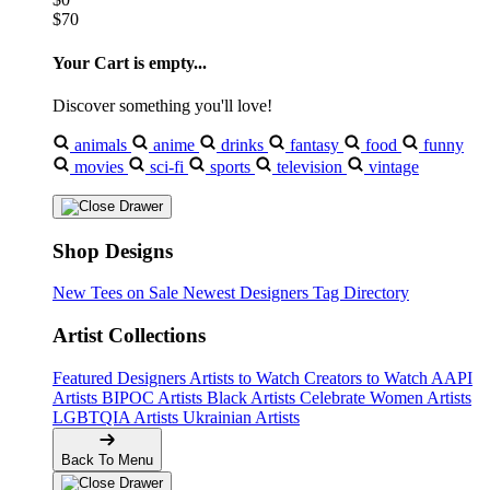
$70
Your Cart is empty...
Discover something you'll love!
animals
anime
drinks
fantasy
food
funny
movies
sci-fi
sports
television
vintage
Shop Designs
New Tees on Sale
Newest Designers
Tag Directory
Artist Collections
Featured Designers
Artists to Watch
Creators to Watch
AAPI
Artists
BIPOC Artists
Black Artists
Celebrate Women Artists
LGBTQIA Artists
Ukrainian Artists
Back To Menu