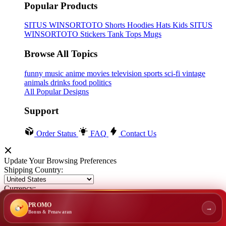
Popular Products
SITUS WINSORTOTO
Shorts
Hoodies
Hats
Kids SITUS
WINSORTOTO
Stickers
Tank Tops
Mugs
Browse All Topics
funny
music
anime
movies
television
sports
sci-fi
vintage
animals
drinks
food
politics
All Popular Designs
Support
Order Status
FAQ
Contact Us
Update Your Browsing Preferences
Shipping Country:
Currency:
PROMO
→
Bonus & Penawaran
Cancel