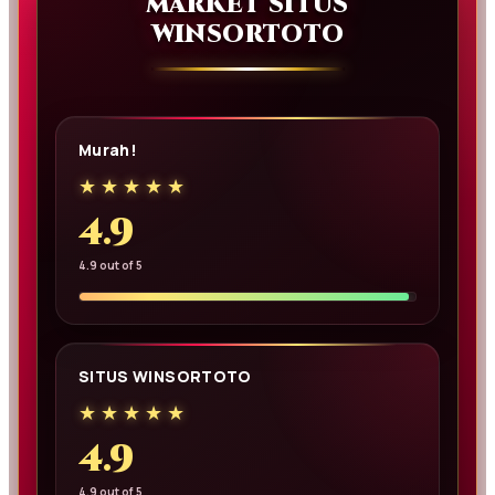
MARKET SITUS
WINSORTOTO
Murah!
★★★★★
4.9
4.9 out of 5
SITUS WINSORTOTO
★★★★★
4.9
4.9 out of 5