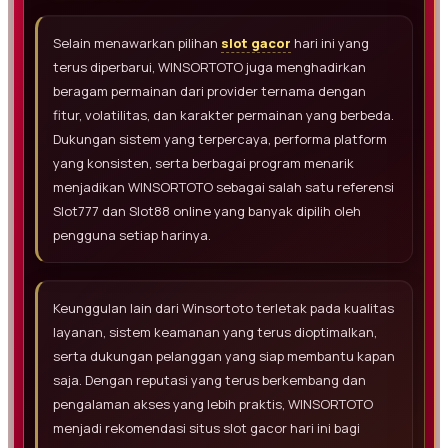
Selain menawarkan pilihan
slot gacor
hari ini yang
terus diperbarui, WINSORTOTO juga menghadirkan
beragam permainan dari provider ternama dengan
fitur, volatilitas, dan karakter permainan yang berbeda.
Dukungan sistem yang terpercaya, performa platform
yang konsisten, serta berbagai program menarik
menjadikan WINSORTOTO sebagai salah satu referensi
Slot777 dan Slot88 online yang banyak dipilih oleh
pengguna setiap harinya.
Keunggulan lain dari Winsortoto terletak pada kualitas
layanan, sistem keamanan yang terus dioptimalkan,
serta dukungan pelanggan yang siap membantu kapan
saja. Dengan reputasi yang terus berkembang dan
pengalaman akses yang lebih praktis, WINSORTOTO
menjadi rekomendasi situs slot gacor hari ini bagi