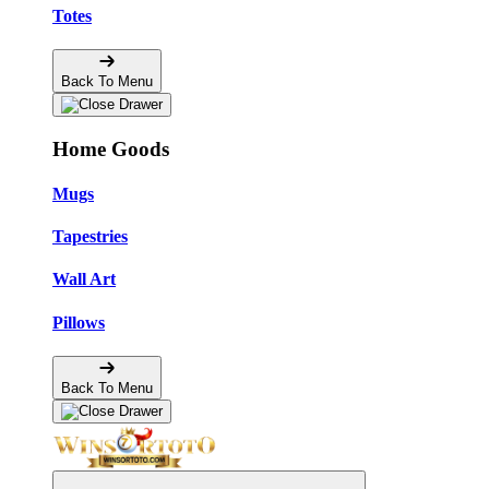
Totes
Back To Menu
Home Goods
Mugs
Tapestries
Wall Art
Pillows
Back To Menu