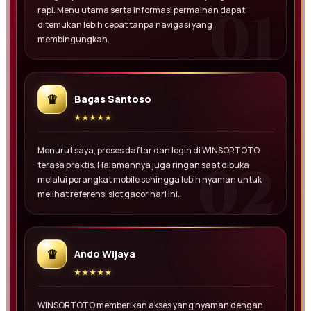
rapi. Menu utama serta informasi permainan dapat
ditemukan lebih cepat tanpa navigasi yang
membingungkan.
Bagas Santoso
Menurut saya, proses daftar dan login di WINSORTOTO
terasa praktis. Halamannya juga ringan saat dibuka
melalui perangkat mobile sehingga lebih nyaman untuk
melihat referensi slot gacor hari ini.
Ando Wijaya
WINSORTOTO memberikan akses yang nyaman dengan