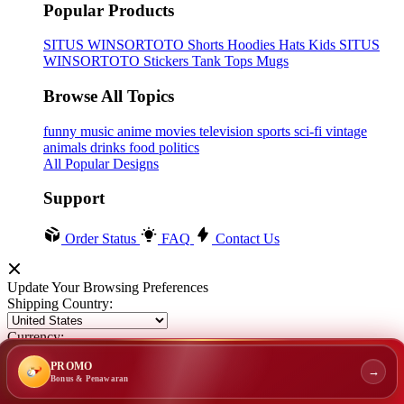
Popular Products
SITUS WINSORTOTO
Shorts
Hoodies
Hats
Kids SITUS
WINSORTOTO
Stickers
Tank Tops
Mugs
Browse All Topics
funny
music
anime
movies
television
sports
sci-fi
vintage
animals
drinks
food
politics
All Popular Designs
Support
Order Status
FAQ
Contact Us
Update Your Browsing Preferences
Shipping Country:
Currency:
PROMO
→
Bonus & Penawaran
Cancel