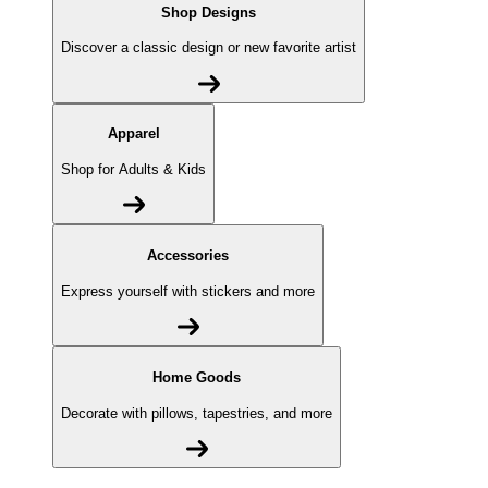
Shop Designs
Discover a classic design or new favorite artist
Apparel
Shop for Adults & Kids
Accessories
Express yourself with stickers and more
Home Goods
Decorate with pillows, tapestries, and more