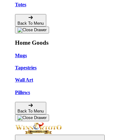
Totes
Back To Menu
Home Goods
Mugs
Tapestries
Wall Art
Pillows
Back To Menu