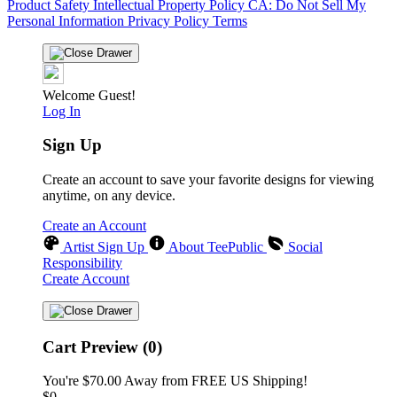
Product Safety
Intellectual Property Policy
CA: Do Not Sell My
Personal Information
Privacy Policy
Terms
Welcome Guest!
Log In
Sign Up
Create an account to save your favorite designs for viewing
anytime, on any device.
Create an Account
Artist Sign Up
About TeePublic
Social
Responsibility
Create Account
Cart Preview (0)
You're
$70.00
Away from
FREE US Shipping!
$0