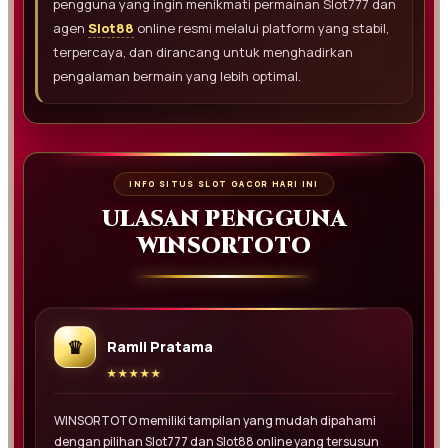
pengguna yang ingin menikmati permainan Slot777 dan
agen
Slot88
online resmi melalui platform yang stabil,
terpercaya, dan dirancang untuk menghadirkan
pengalaman bermain yang lebih optimal.
ULASAN PENGGUNA
WINSORTOTO
Ramli Pratama
WINSORTOTO memiliki tampilan yang mudah dipahami
dengan pilihan Slot777 dan Slot88 online yang tersusun