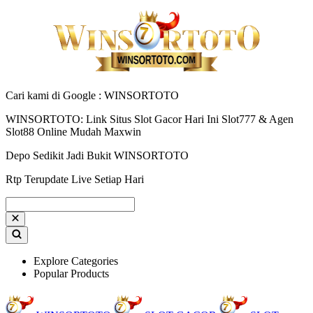
Cari kami di Google : WINSORTOTO
WINSORTOTO: Link Situs Slot Gacor Hari Ini Slot777 & Agen
Slot88 Online Mudah Maxwin
Depo Sedikit Jadi Bukit WINSORTOTO
Rtp Terupdate Live Setiap Hari
Explore Categories
Popular Products